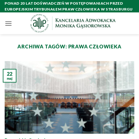
Przewiń
PONAD 20 LAT DOŚWIADCZEŃ W POSTĘPOWANIACH PRZED
EUROPEJSKIM TRYBUNAŁEM PRAW CZŁOWIEKA W STRASBURGU
do
zawartości
ARCHIWA TAGÓW:
PRAWA CZŁOWIEKA
22
maj