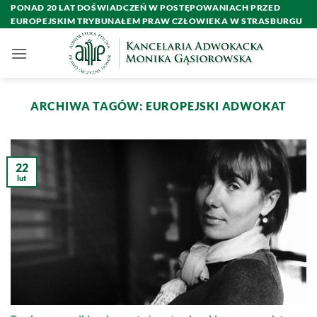
Przewiń
PONAD 20 LAT DOŚWIADCZEŃ W POSTĘPOWANIACH PRZED
EUROPEJSKIM TRYBUNAŁEM PRAW CZŁOWIEKA W STRASBURGU
do
zawartości
ARCHIWA TAGÓW:
EUROPEJSKI ADWOKAT
22
lut