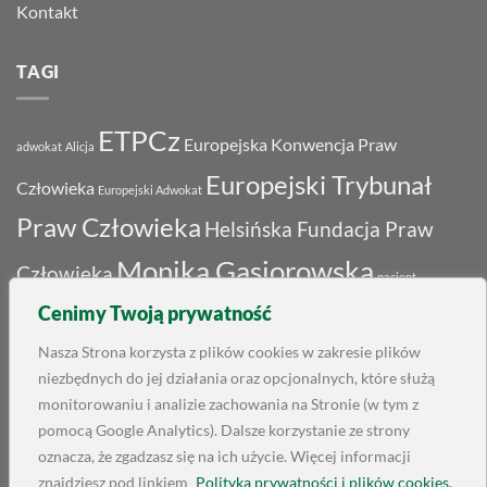
Kontakt
TAGI
ETPCz
Europejska Konwencja Praw
adwokat
Alicja
Europejski Trybunał
Człowieka
Europejski Adwokat
Praw Człowieka
Helsińska Fundacja Praw
Monika Gąsiorowska
Człowieka
pacjent
Skarga
Cenimy Twoją prywatność
prawa człowieka
prawa kobiet
Rada Adwokacka
Rozwód
do ETPCz
Skarga do Strasburga
Nasza Strona korzysta z plików cookies w zakresie plików
niezbędnych do jej działania oraz opcjonalnych, które służą
Trybunał Praw
Strasburg
monitorowaniu i analizie zachowania na Stronie (w tym z
sąd rodzinny
pomocą Google Analytics). Dalsze korzystanie ze strony
Człowieka w Strasburgu
oznacza, że zgadzasz się na ich użycie. Więcej informacji
Tysiąc
Wniosek
znajdziesz pod linkiem
Polityka prywatności i plików cookies.