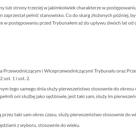
ny lub strony trzeciej w jakimkolwiek charakterze w postępowan
n zaprzestał pełnić stanowisko. Co do skarg złożonych później, b
rze w postępowaniu przed Trybunałem aż do upływu dwóch lat od dn
a Przewodniczącym i Wiceprzewodniczącymi Trybunału oraz Przew
ust. 1 i ust. 2.
 tego samego dnia służy pierwszeństwo stosownie do okresu czas
y pełnili oni służbę jako sędziowie, jest taki sam, służy im pierws
ą przez taki sam okres czasu, służy pierwszeństwo stosownie do w
ędziami z wyboru, stosownie do wieku.