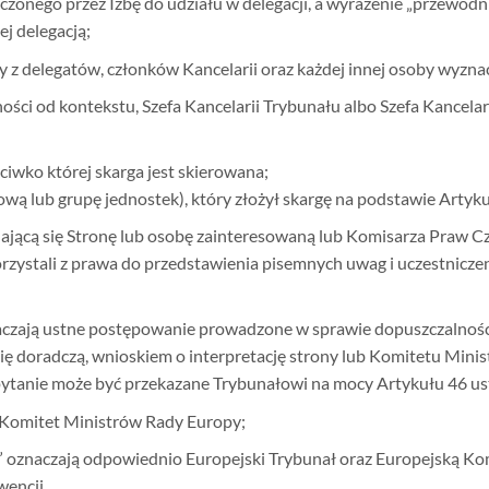
zonego przez Izbę do udziału w delegacji, a wyrażenie „przewodni
j delegacją;
y z delegatów, członków Kancelarii oraz każdej innej osoby wyznac
ności od kontekstu, Szefa Kancelarii Trybunału albo Szefa Kancelari
ciwko której skarga jest skierowana;
ową lub grupę jednostek), który złożył skargę na podstawie Artyk
dającą się Stronę lub osobę zainteresowaną lub Komisarza Praw C
korzystali z prawa do przedstawienia pisemnych uwag i uczestniczen
aczają ustne postępowanie prowadzone w sprawie dopuszczalności
nię doradczą, wnioskiem o interpretację strony lub Komitetu Mini
pytanie może być przekazane Trybunałowi na mocy Artykułu 46 ust
 Komitet Ministrów Rady Europy;
” oznaczają odpowiednio Europejski Trybunał oraz Europejską K
encji.