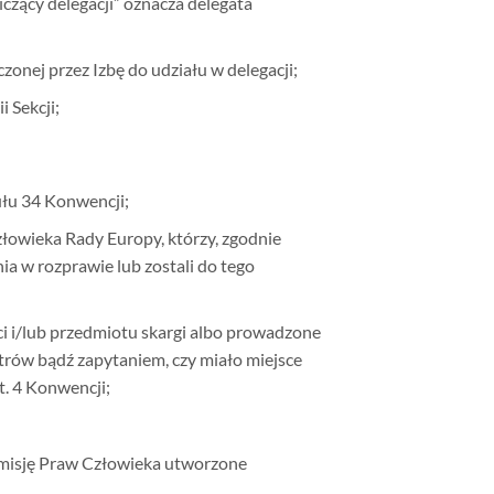
czący delegacji” oznacza delegata
zonej przez Izbę do udziału w delegacji;
i Sekcji;
ułu 34 Konwencji;
złowieka Rady Europy, którzy, zgodnie
ia w rozprawie lub zostali do tego
 i/lub przedmiotu skargi albo prowadzone
strów bądź zapytaniem, czy miało miejsce
. 4 Konwencji;
omisję Praw Człowieka utworzone