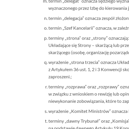
termin „delegat” oznacza sędziego wyznac
wyznaczonego przez Izbę do kierowania je
termin „delegacja” oznacza zespół złożon
termin „Szef Kancelarii” oznacza, w zależ
terminy „strona” oraz „strony” oznaczają:
Układające się Strony – skarżącą lub prze
skarżącego (osobę, organizację pozarząd
wyrażenie „strona trzecia” oznacza Ukła
z Artykułem 36 ust. 1, 2 i 3 Konwencji s
zaproszeni.;
terminy „rozprawa” oraz „rozprawy” ozn
w związku z wnioskiem o rewizję lub opi
niewykonanie zobowiązania, które to za
wyrażenie „Komitet Ministrów” oznacza
terminy „dawny Trybunał” oraz „Komisja
na podstawie dawnego Artykułu 19 Konw