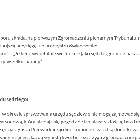
yboru składa, na pierwszym Zgromadzeniu plenarnym Trybunału, na
pującą przysięgę lub uroczyste oświadczenie:
am,” – „że będę wypełniać swe funkcje jako sędzia zgodnie z naka
cy wszelkie narady.”
du sędziego)
, w okresie sprawowania urzędu sędziowie nie mogą zajmować się 
 zawodową, która nie daje się pogodzić z ich niezawisłością, bezs
 sędzia zgłasza Przewodniczącemu Trybunału wszelką dodatkową 
anym sędzią, każdą wynikłą kwestię rozstrzyga Zgromadzenie pl