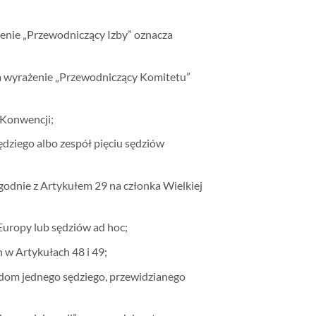
żenie „Przewodniczący Izby” oznacza
 a wyrażenie „Przewodniczący Komitetu”
 Konwencji;
ędziego albo zespół pięciu sędziów
godnie z Artykułem 29 na członka Wielkiej
Europy lub sędziów ad hoc;
w Artykułach 48 i 49;
dom jednego sędziego, przewidzianego