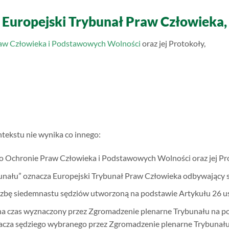
Europejski Trybunał Praw Człowieka,
aw Człowieka i Podstawowych Wolności
oraz jej Protokoły,
ntekstu nie wynika co innego:
o Ochronie Praw Człowieka i Podstawowych Wolności oraz jej Pr
nału” oznacza Europejski Trybunał Praw Człowieka odbywający s
Izbę siedemnastu sędziów utworzoną na podstawie Artykułu 26 us
na czas wyznaczony przez Zgromadzenie plenarne Trybunału na pod
acza sędziego wybranego przez Zgromadzenie plenarne Trybunału n