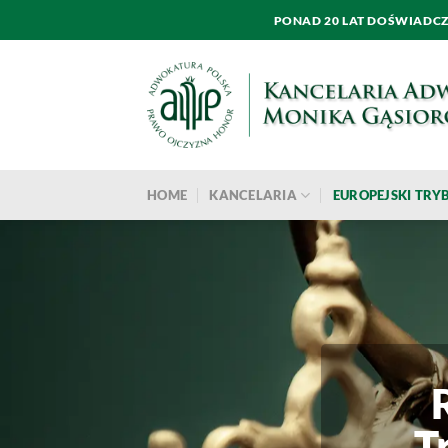
Przewiń
PONAD 20 LAT DOŚWIADC
do
zawartości
HOME
KANCELARIA
EUROPEJSKI TR
T