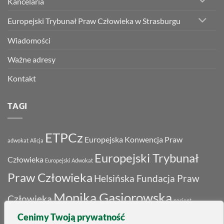
Kancelaria
Europejski Trybunał Praw Człowieka w Strasburgu
Wiadomości
Ważne adresy
Kontakt
TAGI
ETPCz
Europejska Konwencja Praw
adwokat
Alicja
Europejski Trybunał
Człowieka
Europejski Adwokat
Praw Człowieka
Helsińska Fundacja Praw
Monika Gąsiorowska
Człowieka
pacjent
Skarga
Cenimy Twoją prywatność
prawa człowieka
prawa kobiet
Rada Adwokacka
Rozwód